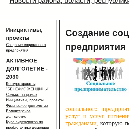
Новости района, области, республик
Инициативы,
Создание со
проекты
предприятия
Создание социального
предприятия
АКТИВНОЕ
ДОЛГОЛЕТИЕ -
2030
Конкурс красоты
"БЕНЕФИС ЖЕНЩИНЫ"
Сельскi напрамак
Инициативы, проекты
Физическое долголетие
социального предпри
Волонтерское
услуг и услуг гигиени
долголетие
Курс видеоуроков по
гражданами,
которую п
профилактике деменции