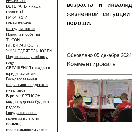
НАСИЛИЯ.
возраста и инвалид
ВЕТЕРАНЫ - наша
гордость!
жизненной ситуации
ВАКАНСИИ
помощи.
Гуманитарное
сотрудничество
Новости и события
ТЦСОН
БЕЗОПАСНОСТЬ
ЖИЗНЕДЕЯТЕЛЬНОСТИ
Обновлено 05 декабря 2024
Подготовка к учебному
году
Комментировать
ОБРАЩЕНИЯ граждан и
юридических лиц
Государственная
социальная поддержка
инвалидов
В ритме ЛРТЦСОН:
когда трудовые будни в
радость
Государственные
гарантии и льготы
семьям,
воспитывающим детей,