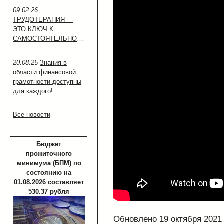
09.02.26
ТРУДОТЕРАПИЯ —
ЭТО КЛЮЧ К
САМОСТОЯТЕЛЬНОСТИ!
20.08.25
Знания в
области финансовой
грамотности доступны
для каждого!
Все новости
Бюджет
прожиточного
минимума (БПМ) по
состоянию на
01.08.2026 составляет
530.37 рубля
Обновлено 19 октября 2021