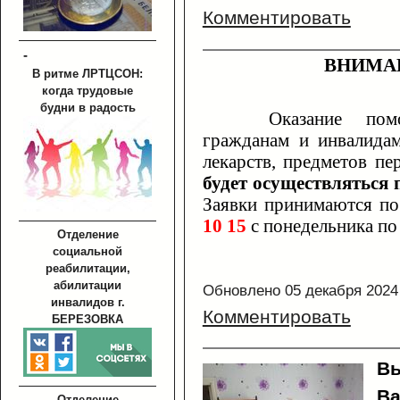
Комментировать
-
ВНИМА
В ритме ЛРТЦСОН:
когда трудовые
будни в радость
Оказание пом
гражданам и инвалидам
лекарств, предметов п
будет осуществляться п
Заявки принимаются п
10 15
с понедельника по
Отделение
социальной
реабилитации,
абилитации
Обновлено 05 декабря 2024
инвалидов г.
Комментировать
БЕРЕЗОВКА
Вы
Ва
Отделение