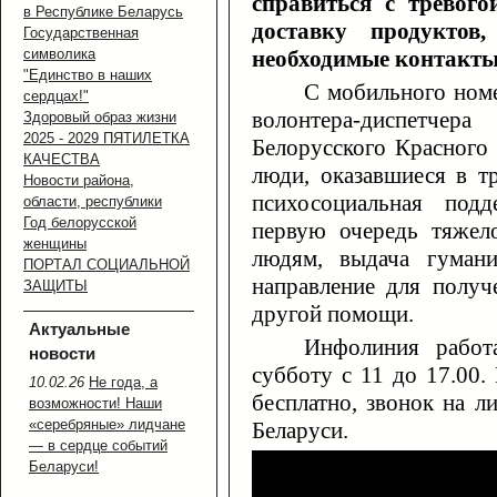
справиться с тревого
в Республике Беларусь
доставку продуктов
Государственная
символика
необходимые контакты
"Единство в наших
С мобильного номе
сердцах!"
волонтера-диспетч
Здоровый образ жизни
2025 - 2029 ПЯТИЛЕТКА
Белорусского Красного
КАЧЕСТВА
люди, оказавшиеся в т
Новости района,
психосоциальная под
области, республики
Год белорусской
первую очередь тяже
женщины
людям, выдача гуман
ПОРТАЛ СОЦИАЛЬНОЙ
направление для получ
ЗАЩИТЫ
другой помощи.
Актуальные
Инфолиния работ
новости
субботу с 11 до 17.00
10.02.26
Не года, а
бесплатно, звонок на 
возможности! Наши
«серебряные» лидчане
Беларуси.
— в сердце событий
Беларуси!