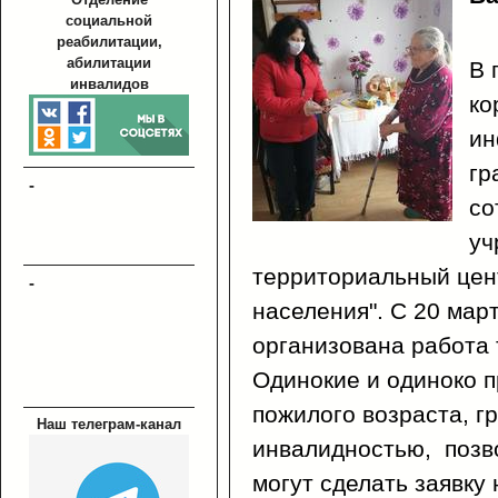
социальной
реабилитации,
абилитации
В
п
инвалидов
ко
ин
гр
-
со
уч
территориальный цен
-
населения".
С 20 мар
организована работа 
Одинокие и одиноко 
пожилого возраста, г
Наш телеграм-канал
инвалидностью,
позв
могут сделать заявку 