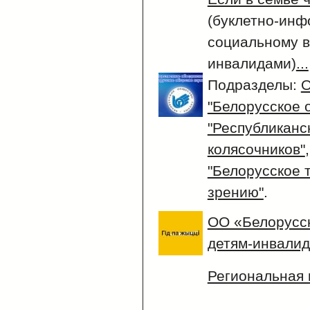
(буклетно-ин
социальному 
инвалидами)
...
Подразделы:
О
"Белорусское 
"Республиканс
колясочников"
"Белорусское 
зрению"
.
ОО «Белорусс
детям-инвали
Региональная 