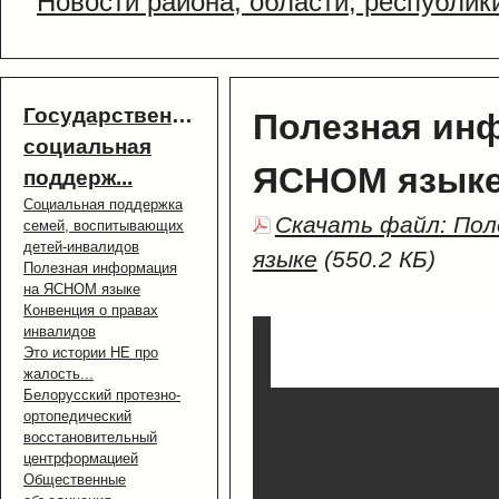
Новости района, области, республик
Государственная
Полезная ин
социальная
ЯСНОМ язык
поддерж...
Социальная поддержка
Скачать файл: По
семей, воспитывающих
детей-инвалидов
языке
(550.2 КБ)
Полезная информация
на ЯСНОМ языке
Конвенция о правах
инвалидов
Это истории НЕ про
жалость...
Белорусский протезно-
ортопедический
восстановительный
центрформацией
Общественные