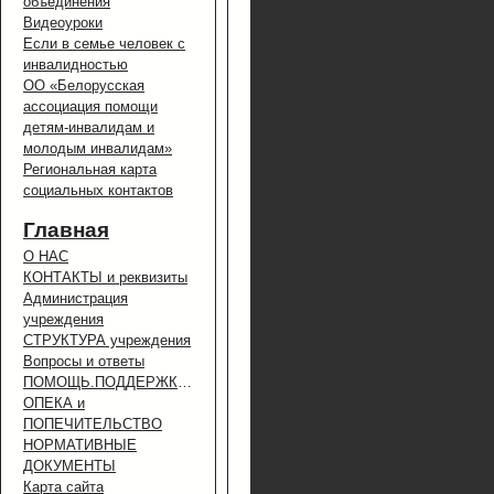
объединения
Видеоуроки
Если в семье человек с
инвалидностью
ОО «Белорусская
ассоциация помощи
детям-инвалидам и
молодым инвалидам»
Региональная карта
социальных контактов
Главная
О НАС
КОНТАКТЫ и реквизиты
Администрация
учреждения
СТРУКТУРА учреждения
Вопросы и ответы
ПОМОЩЬ.ПОДДЕРЖКА.УСЛУГИ.
ОПЕКА и
ПОПЕЧИТЕЛЬСТВО
НОРМАТИВНЫЕ
ДОКУМЕНТЫ
Карта сайта