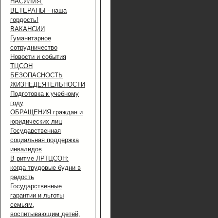
НАСИЛИЯ.
ВЕТЕРАНЫ - наша
гордость!
ВАКАНСИИ
Гуманитарное
сотрудничество
Новости и события
ТЦСОН
БЕЗОПАСНОСТЬ
ЖИЗНЕДЕЯТЕЛЬНОСТИ
Подготовка к учебному
году
ОБРАЩЕНИЯ граждан и
юридических лиц
Государственная
социальная поддержка
инвалидов
В ритме ЛРТЦСОН:
когда трудовые будни в
радость
Государственные
гарантии и льготы
семьям,
воспитывающим детей,