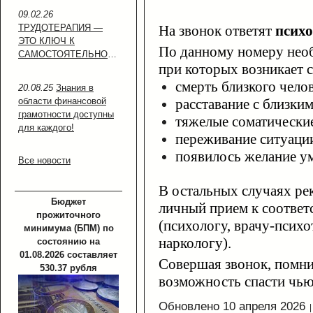
09.02.26
ТРУДОТЕРАПИЯ —
На звонок ответят
псих
ЭТО КЛЮЧ К
По данному номеру необ
САМОСТОЯТЕЛЬНОСТИ!
при которых возникает 
смерть близкого челов
20.08.25
Знания в
области финансовой
расставание с близки
грамотности доступны
тяжелые соматические
для каждого!
переживание ситуации
появилось желание ум
Все новости
В остальных случаях ре
Бюджет
личный прием к соотве
прожиточного
(психологу, врачу-психо
минимума (БПМ) по
наркологу).
состоянию на
01.08.2026 составляет
Совершая звонок, помнит
530.37 рубля
возможность спасти чью
Обновлено 10 апреля 2026