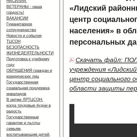
НАСИЛИЯ.
«Лидский районн
ВЕТЕРАНЫ - наша
гордость!
центр социально
ВАКАНСИИ
Гуманитарное
населения» в об
сотрудничество
Новости и события
персональных д
ТЦСОН
БЕЗОПАСНОСТЬ
ЖИЗНЕДЕЯТЕЛЬНОСТИ
Скачать файл: ПО
Подготовка к учебному
году
учреждения «Лидски
ОБРАЩЕНИЯ граждан и
юридических лиц
центр социального о
Государственная
области защиты пер
социальная поддержка
инвалидов
В ритме ЛРТЦСОН:
когда трудовые будни в
радость
Государственные
гарантии и льготы
семьям,
воспитывающим детей,