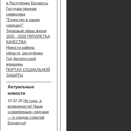
в Республике Беларусь
Государственная
символика
"Единство в наших
сердцах!"
Здоровый образ жизни
2025 - 2029 ПЯТИЛЕТКА
КАЧЕСТВА
Новости района,
области, республики
Год белорусской
женщины
ПОРТАЛ СОЦИАЛЬНОЙ
ЗАЩИТЫ
Актуальные
новости
10.02.26
Не года, а
возможности! Наши
«серебряные» лидчане
— в сердце событий
Беларуси!