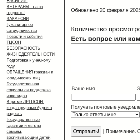
НАСИЛИЯ.
ВЕТЕРАНЫ - наша
Обновлено 20 февраля 202
гордость!
ВАКАНСИИ
Гуманитарное
Количество просмотр
сотрудничество
Новости и события
Есть вопрос или ко
ТЦСОН
БЕЗОПАСНОСТЬ
ЖИЗНЕДЕЯТЕЛЬНОСТИ
Подготовка к учебному
году
ОБРАЩЕНИЯ граждан и
юридических лиц
Государственная
Ваше имя
Э
социальная поддержка
инвалидов
В ритме ЛРТЦСОН:
Получать почтовые уведомле
когда трудовые будни в
радость
Государственные
гарантии и льготы
|
Примечание. С
семьям,
воспитывающим детей,