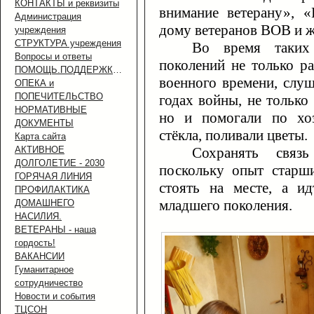
КОНТАКТЫ и реквизиты
внимание ветерану», «
Администрация
дому ветеранов ВОВ и ж
учреждения
СТРУКТУРА учреждения
Во время таких 
Вопросы и ответы
поколений не только р
ПОМОЩЬ.ПОДДЕРЖКА.УСЛУГИ.
военного времени, слу
ОПЕКА и
ПОПЕЧИТЕЛЬСТВО
годах войны, не только
НОРМАТИВНЫЕ
но и помогали по хоз
ДОКУМЕНТЫ
стёкла, поливали цветы.
Карта сайта
АКТИВНОЕ
Сохранять связ
ДОЛГОЛЕТИЕ - 2030
поскольку опыт старш
ГОРЯЧАЯ ЛИНИЯ
стоять на месте, а и
ПРОФИЛАКТИКА
младшего поколения.
ДОМАШНЕГО
НАСИЛИЯ.
ВЕТЕРАНЫ - наша
гордость!
ВАКАНСИИ
Гуманитарное
сотрудничество
Новости и события
ТЦСОН