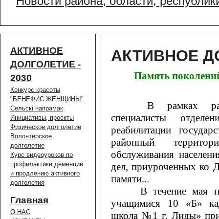
Новости района, области, республик
АКТИВНОЕ
АКТИВНОЕ ДО
ДОЛГОЛЕТИЕ -
Память поколен
2030
Конкурс красоты
"БЕНЕФИС ЖЕНЩИНЫ"
В рамках раб
Сельскi напрамак
специалисты отделе
Инициативы, проекты
Физическое долголетие
реабилитации государ
Волонтерское
районный территор
долголетие
обслуживания населен
Курс видеоуроков по
профилактике деменции
дел, приуроченных ко 
и продлению активного
памяти...
долголетия
В течение мая
Главная
учащимися 10 «Б» ка
О НАС
школа №1 г. Лиды» пр